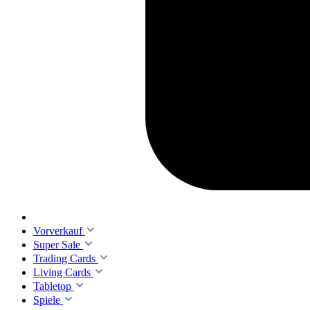
Vorverkauf
Super Sale
Trading Cards
Living Cards
Tabletop
Spiele