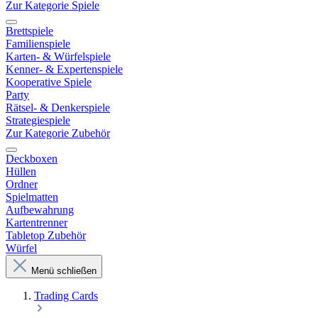
Zur Kategorie Spiele
Brettspiele
Familienspiele
Karten- & Würfelspiele
Kenner- & Expertenspiele
Kooperative Spiele
Party
Rätsel- & Denkerspiele
Strategiespiele
Zur Kategorie Zubehör
Deckboxen
Hüllen
Ordner
Spielmatten
Aufbewahrung
Kartentrenner
Tabletop Zubehör
Würfel
Menü schließen
Trading Cards