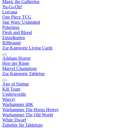
Magic the Gathering
Yu-Gi-Oh!
Lorcana
One Piece TCG
Star Wars: Unlimited
Pokemon
Flesh and Blood
Einzelkarten
Riftbound
Zur Kategorie Living Cards
Arkham Horror
Herr der Ringe
Marvel Champions
Zur Kategorie Tabletop
Age of Sigmar
Kill Team
Underworlds
Warcry
Warhammer 40K
Warhammer The Horus Heresy
Warhammer The Old World
White Dwarf
Zubehör für Tabletops