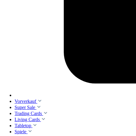
Vorverkauf
Super Sale
Trading Cards
Living Cards
Tabletop
Spiele