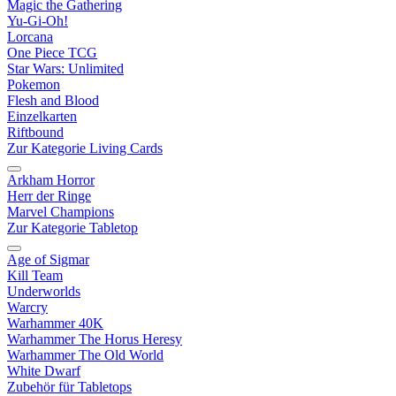
Magic the Gathering
Yu-Gi-Oh!
Lorcana
One Piece TCG
Star Wars: Unlimited
Pokemon
Flesh and Blood
Einzelkarten
Riftbound
Zur Kategorie Living Cards
Arkham Horror
Herr der Ringe
Marvel Champions
Zur Kategorie Tabletop
Age of Sigmar
Kill Team
Underworlds
Warcry
Warhammer 40K
Warhammer The Horus Heresy
Warhammer The Old World
White Dwarf
Zubehör für Tabletops