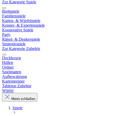
Zur Kategorie Spiele
Brettspiele
Familienspiele
Karten- & Würfelspiele
Kenner- & Expertenspiele
Kooperative Spiele
Party
Rätsel- & Denkerspiele
Strategiespiele
Zur Kategorie Zubehör
Deckboxen
Hüllen
Ordner
Spielmatten
Aufbewahrung
Kartentrenner
Tabletop Zubehör
Würfel
Menü schließen
Spiele