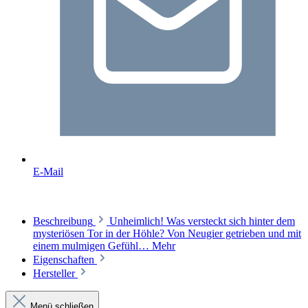
E-Mail
Beschreibung
Unheimlich! Was versteckt sich hinter dem
mysteriösen Tor in der Höhle? Von Neugier getrieben und mit
einem mulmigen Gefühl…
Mehr
Eigenschaften
Hersteller
Menü schließen