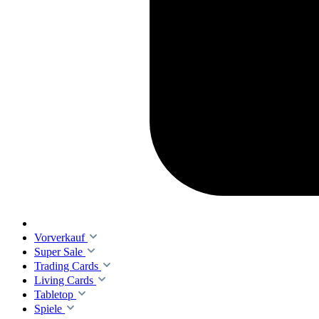
Vorverkauf
Super Sale
Trading Cards
Living Cards
Tabletop
Spiele